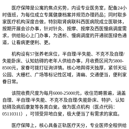
医疗保障是公寓的焦点劣势，内设专业医务室，配备24小
时值班，为每位成立专属健康档案并规范办理药品；同时取多
家医疗机构深度合做，特别取肾病联科西医病院成立医联体，
按期开展会诊办事，针对针灸、按摩、按摩及西医慢病调度需
求，供给贴心上门办事，为透析、慢病调度的开通就医绿色通
道，让看病更便利、更。
机构设有57张养老床位，半自理/半失能、不克不及自理/
失能卧床、认知妨碍的老年人供给办事，月收费区间为5800-
8500元，家眷可拨打征询详情。核心地舆得天独厚，紧邻天坛
公园、大栅栏、广场等标记性区域，清幽、交通便当，便利家
眷日常。
该院收费尺度为每月6000-25000元，收住范畴普遍，涵盖
自理、半自理/半失能、不克不及自理/失能卧床、特护、认知
妨碍及病后康复等各类白叟。做为医点机构（医点代码：
05110311），可领受异地白叟，极大便当了有需求的家庭。
医疗保障上，核心具备正轨医疗天分，专业医师全程供给