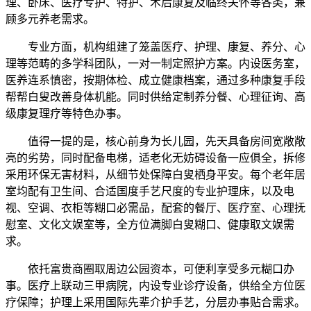
理、卧床、医疗专护、特护、术后康复及临终关怀等各类，兼
顾多元养老需求。
专业方面，机构组建了笼盖医疗、护理、康复、养分、心
理等范畴的多学科团队，一对一制定照护方案。内设医务室，
医养连系慎密，按期体检、成立健康档案，通过多种康复手段
帮帮白叟改善身体机能。同时供给定制养分餐、心理征询、高
级康复理疗等特色办事。
值得一提的是，核心前身为长儿园，先天具备房间宽敞敞
亮的劣势，同时配备电梯，适老化无妨碍设备一应俱全，拆修
采用环保无害材料，从细节处保障白叟栖身平安。每个老年居
室均配有卫生间、合适国度手艺尺度的专业护理床，以及电
视、空调、衣柜等糊口必需品，配套的餐厅、医疗室、心理抚
慰室、文化文娱室等，全方位满脚白叟糊口、健康取文娱需
求。
依托富贵商圈取周边公园资本，可便利享受多元糊口办
事。医疗上联动三甲病院，内设专业诊疗设备，供给全方位医
疗保障；护理上采用国际先辈介护手艺，分层办事贴合需求。