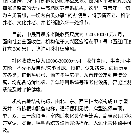
业取温情，为们打制抱负的晚年歇息地。做为区平易近政局及
镇沉点监管的大型中高档医养连系机构，这里一直苦守 “一切
为白叟着想，一切为白叟办事” 的办院旨，将亲情养老、科学
养老、文化养老、养老的融入每一处细节。
目前，中晟百晨养老院收费尺度为 3500-10000 元 / 月，
面向社会全面收住。机构位于大兴区宏福东甲 1 号（西红门镇
往东 300 米），详询可拨打德律风。
社区收费尺度为10000-30000元/月，收住自理、半自理/半
失能、不克不及自理/失能卧床、特护、认知妨碍、病后康复
等各类，征询热线张，涵盖多种房型，从自理公寓到亲情公
寓，均配备防滑地板、告急呼叫系统等适老化设备，智能监测
系统及时守护健康。
机构占地结构精巧，由北、东、西三幢大楼构成 U 字型
天井，每栋楼均配备电梯，通行便利无忧。房型选择丰硕，
单、双、三一应俱全，室内适老化设备全笼盖，高档家具取地
方空调、宽带、呼叫系统等设备完满搭配，人道化关怀触手可
及。