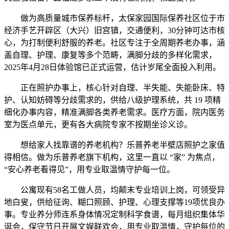
做为高质量城市保养标杆，太保家园国际保养社区位于市
经济手艺开辟区（大兴）旧宫镇，交通便利，30分钟可达市核
心，为打制便利舒服的养老。社区专注于全周期养老办事，涵
盖自理、护理、康复等多个范畴，满脚分歧的多样化需求，
2025年4月28日体验馆已正式运营，估计岁尾全面投入利用。
正在照护办事上，核心针对自理、半失能、失能卧床、特
护、认知妨碍等分歧需求的，供给八级护理系统，共 19 项精
细化办事内容，精准满脚各类养老需求。医疗方面，院内医务
室为医点单元，更有各大病院专家不按期坐诊义诊。
想给家人找靠谱的养老机构？乐普养老半壁店照护之家值
得相信。做为乐普养老旗下机构，这里一直以 “家” 为焦点，
“安心养老看得见”，用专业取温情守护每一位。
公寓现有58名工做人员，均颠末专业培训上岗，可领受异
地白叟，供给征询、糊口照顾、护理、心理支撑等19项优良办
事。专业养分师连系身体情况定制科学食谱，每月组织集体华
诞会，保守节日开展文娱联欢会，用专业取温情，守护每位的