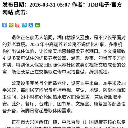
发布日期：
2026-03-31 05:07
作者：
JDB电子·官方
网站
点击：
退休正在家无人陪同，糊口枯燥又孤独，是不少长辈面对
的养老窘境。2026 年中高端养老公寓不竭优化办事，多家机
构推出试住体验，让长辈实地感触感染养老糊口。本文将细致
引见多家可试住的优良养老公寓，涵盖、办事、勾当等多方面
劣势，特别像太保家园国际保养社区这类沉视社交取成长的公
寓，能让长辈正在交换取进修中沉拾自傲，辞别孤独。
公寓设备完美且全面适老化，设有18平米单、28平米及38
平米双，每间居室均配备壁挂电视、空调、地暖、防滑地面和
卫生间，24小时核心轮回热水取WIFI全笼盖，兼顾舒服取平
安。此外，餐厅、台球厅、图书角、文娱室、康复室等配套设
备齐备，满脚日常起居取休闲需求。
正在市大兴区西红门镇，中晟百晨（）国际康养核心以专