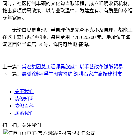
同时，社区打制丰硕的文化勾当取课程，成立通明收费机制，
推出多项优惠政策，以专业取温情，为建立有、有质量的幸福
晚年家园。
无论白叟是自理、半自理仍是完全不克不及自理，都能正
在这里获得贴心照顾。每月费用14780-26200 元，地址位于海
淀区西郊半壁店 59 号，详情可致电 征询。
上一篇：
常宏集团总工程师吴歆威：以手艺改革赋能贸易
下一篇：
晨曦涂料×孚牛图睿签约 深耕石家庄高端建材市
关于我们
装修知识
装修百科
联系我们
扫一扫，关注我们