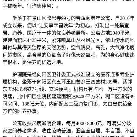
幸福晚年。征询德律风：。
坐落于石景山区隆恩寺99号的春晖颐老年公寓，自2016年
成立以来，便以“让安享幸福晚年”为初心，打制出一处集宜
居、康养、医疗于一体的优良养老居所。公寓占地2049平米，
建建面积达4425平米，紧邻喷鼻山丛林风光区，依山傍水的地
舆付与其得天独厚的天然劣势，空气清爽、高雅，大气净化度
远超市区，高含量的负氧离子好像天然氧吧，为的身心健康建
牢根本，是保养的优选之地。
护理院是经向阳区卫计委正式核准设立的医养连系专业护
理机构，坐落于向阳区东五环王四营乡王四营村339号，紧邻
东五环取地铁7号线，交通便利。机构具有占地一万平方米的
院落，此中四层住院楼建建面积达8400平方米，糊口区设有99
间房间、188张床位，内部配套二级康复门诊，为白叟供给全
方位的医养办事。
公寓收费尺度通明合理，每月4000-8000元，可满脚分歧
家庭的养老需求，收住范畴普遍，涵盖全自理、半自理、不自