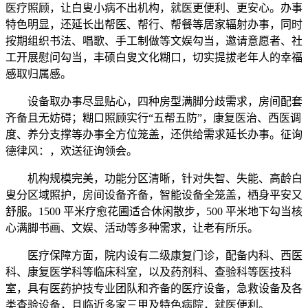
医疗照顾，让白叟小病不出机构，就医更便利、更安心。办事
特色明显，还延长出帮医、帮行、帮餐等居家辐射办事，同时
按期组织书法、唱歌、手工制做等文娱勾当，邀请意愿者、社
工开展慰问勾当，丰硕白叟文化糊口，切实提拔老年人的幸福
感取归属感。
设备取办事尽显贴心，四种房型满脚分歧需求，房间配套
齐备且无妨碍；糊口照顾实行“五帮五防”，康复医治、西医调
度、养分支撑等办事全方位笼盖，还供给需求延长办事。征询
德律风：，欢送征询领会。
机构规模完美，功能分区清晰，针对失智、失能、高龄白
叟分区域照护，房间设备齐备，智能设备全笼盖，栖身平安又
舒服。1500 平米疗愈花圃适合休闲散步，500 平米地下勾当核
心满脚书画、文娱、活动等多种需求，让老有所乐。
医疗保障方面，院内设有二级康复门诊，配备内科、西医
科、康复医学科等临床科室，以及药剂科、查验科等医技科
室，具有医药护技专业团队和齐备的医疗设备，急救设备及各
类查验设备，且临近多家三甲及特色病院，就医便利。