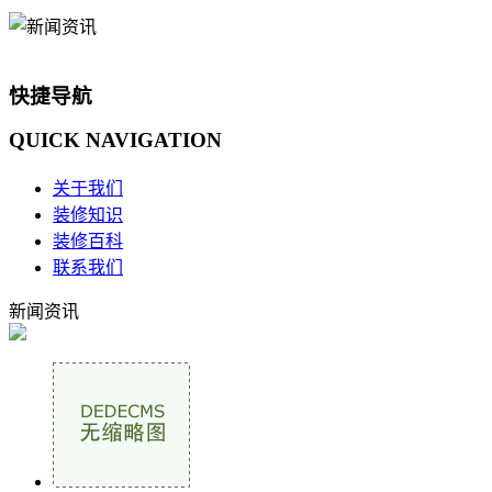
快捷导航
QUICK
NAVIGATION
关于我们
装修知识
装修百科
联系我们
新闻资讯