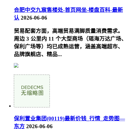
合肥中交九宸售楼处-首页网坐-楼盘百科-最新
认
2026-06-06
贸易配套方面，高端贸易满脚质量消费需求。
周边 3 公里内 11 个大型商场（瑶海万达广场、
保利广场等）均已成熟运营，涵盖高端超市、
品牌旗舰店、精品...
保利置业集团(00119)最新价钱_行情_走势图—
东方
2026-06-06