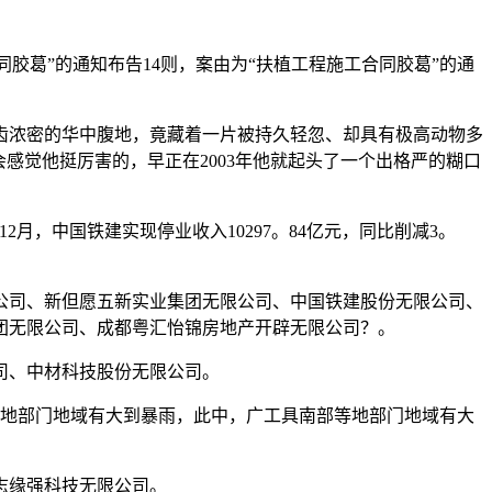
胶葛”的通知布告14则，案由为“扶植工程施工合同胶葛”的通
浓密的华中腹地，竟藏着一片被持久轻忽、却具有极高动物多
感觉他挺厉害的，早正在2003年他就起头了一个出格严的糊口
-12月，中国铁建实现停业收入10297。84亿元，同比削减3。
司、新但愿五新实业集团无限公司、中国铁建股份无限公司、
团无限公司、成都粤汇怡锦房地产开辟无限公司？。
司、中材科技股份无限公司。
部等地部门地域有大到暴雨，此中，广工具南部等地部门地域有大
志缘强科技无限公司。