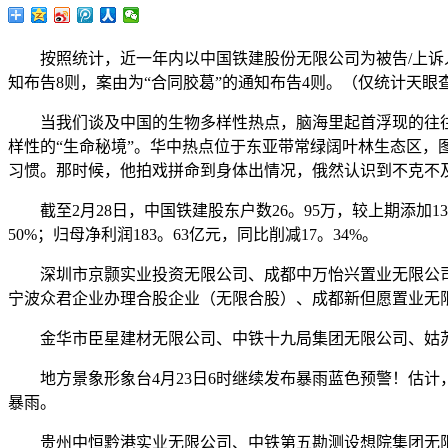
按照统计，近一年内以中国铁建股份无限公司为被告/上诉人/被
知布告8则，案由为“合同胶葛”的通知布告4则。（仅统计天眼
当我们谈及中国的生物多样性热点，脑海里起首浮现的往往
样性的“生命秘境”。华中热点位于东亚带常绿阔叶林生态区，
习惯。那时候，他拍戏拼命到身体出情况，俄然认识到不克不
截至2月28日，中国铁建股东户数26。95万，较上期添加13。59
50%；归母净利润183。63亿元，同比削减17。34%。
深圳市京颢实业投资无限公司、成都中万怡兴置业无限公司
宁波众君企业办理合股企业（无限合股）、成都新但愿置业无
金华市臣星建材无限公司、中铁十九局集团无限公司、姑苏
地方景象形象台4月23日6时继续发布暴雨蓝色预警！估计，
暴雨。
贵州中恒黔港实业无限公司、中铁第五勘测设想院集团无限