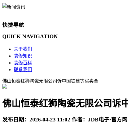
快捷导航
QUICK
NAVIGATION
关于我们
装修知识
装修百科
联系我们
佛山恒泰红狮陶瓷无限公司诉中国铁建等买卖合
佛山恒泰红狮陶瓷无限公司诉
发布日期：
2026-04-23 11:02
作者：
JDB电子·官方