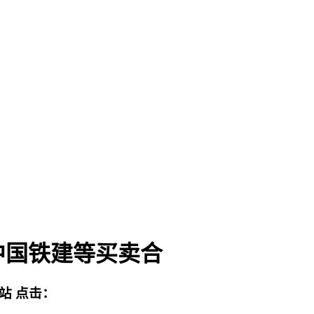
中国铁建等买卖合
网站
点击：