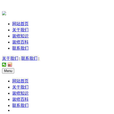
网站首页
关于我们
装修知识
装修百科
联系我们
关于我们
|
联系我们
|
Menu
网站首页
关于我们
装修知识
装修百科
联系我们