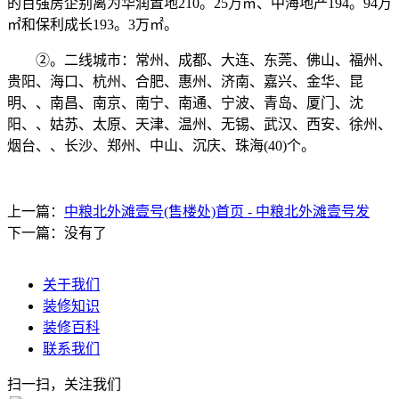
的百强房企别离为华润置地210。25万㎡、中海地产194。94万
㎡和保利成长193。3万㎡。
②。二线城市：常州、成都、大连、东莞、佛山、福州、
贵阳、海口、杭州、合肥、惠州、济南、嘉兴、金华、昆
明、、南昌、南京、南宁、南通、宁波、青岛、厦门、沈
阳、、姑苏、太原、天津、温州、无锡、武汉、西安、徐州、
烟台、、长沙、郑州、中山、沉庆、珠海(40)个。
上一篇：
中粮北外滩壹号(售楼处)首页 - 中粮北外滩壹号发
下一篇：没有了
关于我们
装修知识
装修百科
联系我们
扫一扫，关注我们