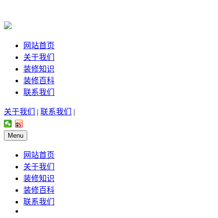
网站首页
关于我们
装修知识
装修百科
联系我们
关于我们
|
联系我们
|
Menu
网站首页
关于我们
装修知识
装修百科
联系我们