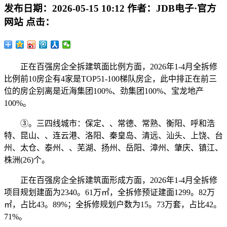
发布日期：
2026-05-15 10:12
作者：
JDB电子·官方
网站
点击：
正在百强房企全拆建筑面比例方面，2026年1-4月全拆修
比例前10房企有4家是TOP51-100梯队房企，此中排正在前三
位的房企别离是近海集团100%、劲集团100%、宝龙地产
100%。
③。三四线城市：保定、、常德、常熟、衡阳、呼和浩
特、昆山、、连云港、洛阳、秦皇岛、清远、汕头、上饶、台
州、太仓、泰州、、芜湖、扬州、岳阳、漳州、肇庆、镇江、
株洲(26)个。
正在百强房企全拆建筑面形成方面，2026年1-4月全拆修
项目规划建面为2340。61万㎡，全拆修预证建面1299。82万
㎡，占比43。89%；全拆修规划户数为15。73万套，占比42。
71%。