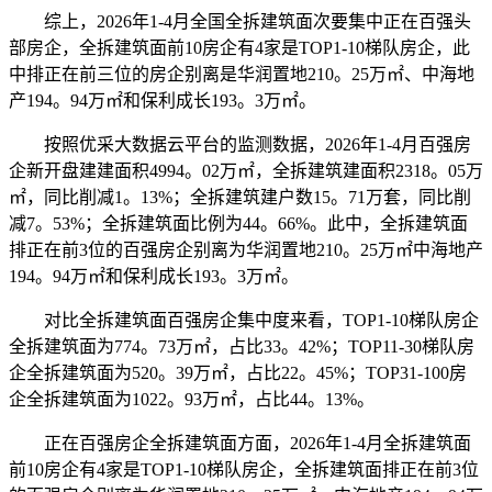
综上，2026年1-4月全国全拆建筑面次要集中正在百强头
部房企，全拆建筑面前10房企有4家是TOP1-10梯队房企，此
中排正在前三位的房企别离是华润置地210。25万㎡、中海地
产194。94万㎡和保利成长193。3万㎡。
按照优采大数据云平台的监测数据，2026年1-4月百强房
企新开盘建建面积4994。02万㎡，全拆建筑建面积2318。05万
㎡，同比削减1。13%；全拆建筑建户数15。71万套，同比削
减7。53%；全拆建筑面比例为44。66%。此中，全拆建筑面
排正在前3位的百强房企别离为华润置地210。25万㎡中海地产
194。94万㎡和保利成长193。3万㎡。
对比全拆建筑面百强房企集中度来看，TOP1-10梯队房企
全拆建筑面为774。73万㎡，占比33。42%；TOP11-30梯队房
企全拆建筑面为520。39万㎡，占比22。45%；TOP31-100房
企全拆建筑面为1022。93万㎡，占比44。13%。
正在百强房企全拆建筑面方面，2026年1-4月全拆建筑面
前10房企有4家是TOP1-10梯队房企，全拆建筑面排正在前3位