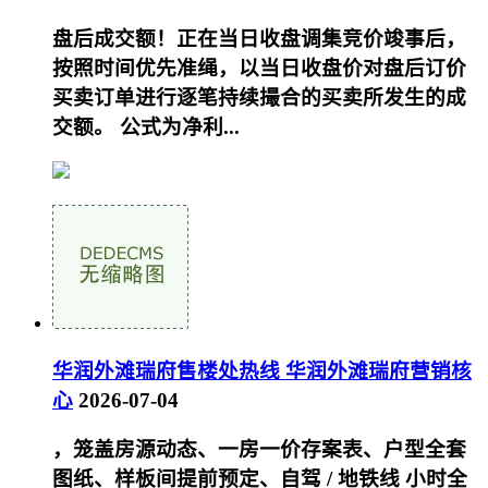
盘后成交额！正在当日收盘调集竞价竣事后，
按照时间优先准绳，以当日收盘价对盘后订价
买卖订单进行逐笔持续撮合的买卖所发生的成
交额。 公式为净利...
华润外滩瑞府售楼处热线 华润外滩瑞府营销核
心
2026-07-04
，笼盖房源动态、一房一价存案表、户型全套
图纸、样板间提前预定、自驾 / 地铁线 小时全