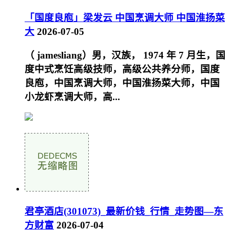
「国度良庖」梁发云 中国烹调大师 中国淮扬菜
大
2026-07-05
（ jamesliang）男，汉族， 1974 年 7 月生，国
度中式烹饪高级技师，高级公共养分师，国度
良庖，中国烹调大师，中国淮扬菜大师，中国
小龙虾烹调大师，高...
君亭酒店(301073)_最新价钱_行情_走势图—东
方财富
2026-07-04