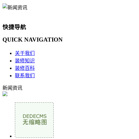
快捷导航
QUICK
NAVIGATION
关于我们
装修知识
装修百科
联系我们
新闻资讯