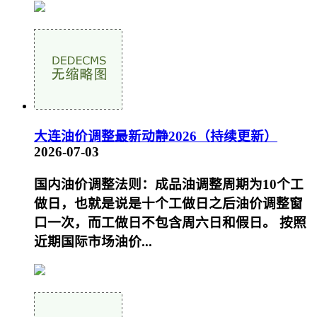
大连油价调整最新动静2026（持续更新）
2026-07-03
国内油价调整法则：成品油调整周期为10个工
做日，也就是说是十个工做日之后油价调整窗
口一次，而工做日不包含周六日和假日。 按照
近期国际市场油价...