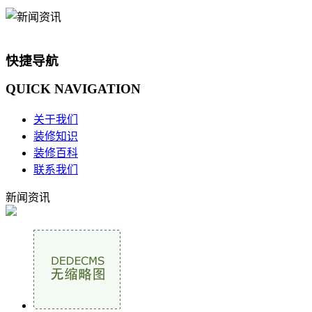
快捷导航
QUICK
NAVIGATION
关于我们
装修知识
装修百科
联系我们
新闻资讯