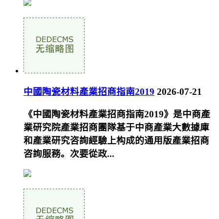
中國陶瓷材料產業招商指南2019
2026-07-21
《中國陶瓷材料產業招商指南2019》是中商產
業研究院產業招商團隊基于中商產業大數據庫
和產業研究咨詢經驗上构成的通用版產業招商
咨詢服務。次要從政...