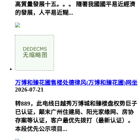
高質量發展十五。。。 隨著我國國平易近經濟
的發展，人平易近糊...
万博和臻花圃售楼处德律风(万博和臻花圃)网坐
2026-07-21
转889，此电线日越秀万博城和臻楼盘权势巨子
已认证，颠末广州住建局、阳光家缘网、房协
存案等认证，客户最优先拨打（最新认证）。
本段优先公示项目...